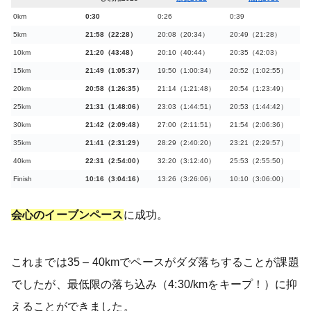
0km
0:30
0:26
0:39
5km
21:58（22:28）
20:08（20:34）
20:49（21:28）
10km
21:20（43:48）
20:10（40:44）
20:35（42:03）
15km
21:49（1:05:37）
19:50（1:00:34）
20:52（1:02:55）
20km
20:58（1:26:35）
21:14（1:21:48）
20:54（1:23:49）
25km
21:31（1:48:06）
23:03（1:44:51）
20:53（1:44:42）
30km
21:42（2:09:48）
27:00（2:11:51）
21:54（2:06:36）
35km
21:41（2:31:29）
28:29（2:40:20）
23:21（2:29:57）
40km
22:31（2:54:00）
32:20（3:12:40）
25:53（2:55:50）
Finish
10:16（3:04:16）
13:26（3:26:06）
10:10（3:06:00）
会心のイーブンペース
に成功。
これまでは35 – 40kmでペースがダダ落ちすることが課題
でしたが、最低限の落ち込み（4:30/kmをキープ！）に抑
えることができました。