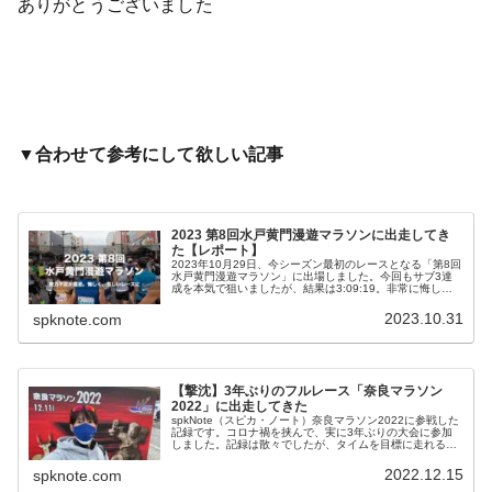
ありがとうございました
▼合わせて参考にして欲しい記事
2023 第8回水戸黄門漫遊マラソンに出走してき
た【レポート】
2023年10月29日、今シーズン最初のレースとなる「第8回
水戸黄門漫遊マラソン」に出場しました。今回もサブ3達
成を本気で狙いましたが、結果は3:09:19。非常に悔しい
レースになりました。水戸黄門漫遊マラソン結果3月にPB
を更新したびわ湖...
2023.10.31
spknote.com
【撃沈】3年ぶりのフルレース「奈良マラソン
2022」に出走してきた
spkNote（スピカ・ノート）奈良マラソン2022に参戦した
記録です。コロナ禍を挟んで、実に3年ぶりの大会に参加
しました。記録は散々でしたが、タイムを目標に走れる日
常が帰ってきたことに感謝。
2022.12.15
spknote.com