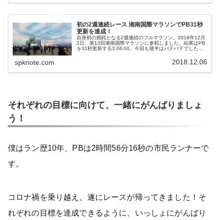
初の2週連続レース 湘南国際マラソンでPB31秒
更新を達成！
自身初の挑戦となる2週連続のフルマラソン。2018年12月
2日、第13回湘南国際マラソンに参戦しました。結果はPB
を31秒更新する3:06:00。今回も後半はバテバテでしたが
前週の大阪よりかは気持ちを見せることができました。な
ぜ、湘南なのか...
2018.12.06
spknote.com
それぞれの目標に向けて、一緒にがんばりましょ
う！
僕はラン歴10年、PBは2時間56分16秒の市民ランナーで
す。
コロナ禍を乗り越え、遂にレースが帰ってきました！そ
れぞれの目標を達成できるように、いっしょにがんばり