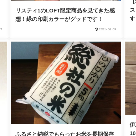
【
ッ
ス
リスティ1のLOFT限定商品を見てきた感
す
想！緑の印刷カラーがグッドです！
07
2026.02.07
伊
1
ふるさと納税でもらったお米を長期保存