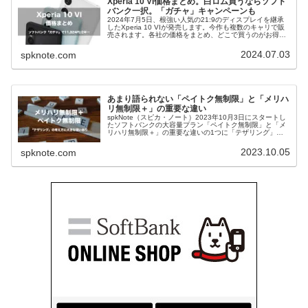
Xperia 10 VI価格まとめ。白ロム買うならソフト
バンク一択。「ガチャ」キャンペーンも
2024年7月5日、根強い人気の21:9のディスプレイを継承
したXperia 10 VIが発売します。今作も複数のキャリで販
売されます。各社の価格をまとめ、どこで買うのがお得な
のか調べたので、共有します。==この記事の結論==白ロム
を購入す...
2024.07.03
spknote.com
あまり語られない「ペイトク無制限」と「メリハ
リ無制限＋」の重要な違い
spkNote（スピカ・ノート）2023年10月3日にスタートし
たソフトバンクの大容量プラン「ペイトク無制限」と「メ
リハリ無制限＋」の重要な違いの1つに「テザリング」関
する考え方があります。
2023.10.05
spknote.com