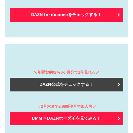
DAZN for docomoをチェックする！
＼年間契約なら8ヶ月分で1年見れる／
DAZN公式をチェックする！
＼2月末まで2,980円/月で加入可／
DMM × DAZNホーダイを見てみる！