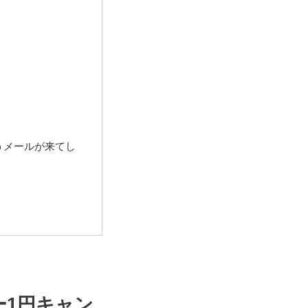
うメールが来てし
ー1円キャン